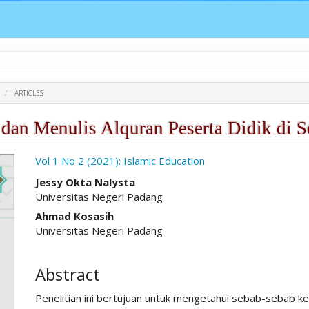
ARTICLES
 dan Menulis Alquran Peserta Didik di
ro.article.sidebar##
Vol 1 No 2 (2021): Islamic Education
##plugins.themes.academic_pro.ar
Jessy Okta Nalysta
Universitas Negeri Padang
Ahmad Kosasih
Universitas Negeri Padang
Abstract
Penelitian ini bertujuan untuk mengetahui sebab-sebab ke