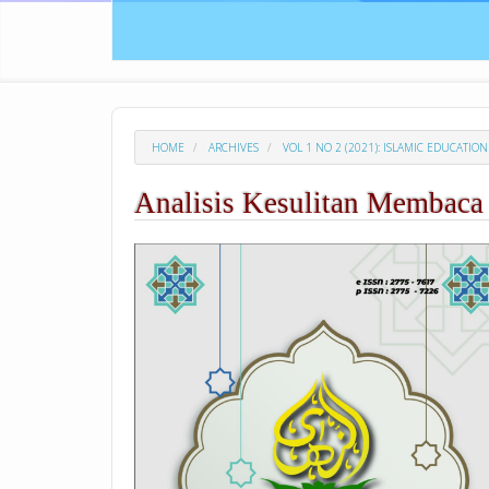
HOME
ARCHIVES
VOL 1 NO 2 (2021): ISLAMIC EDUCATION
Analisis Kesulitan Membaca
##plugins.themes.academic_p