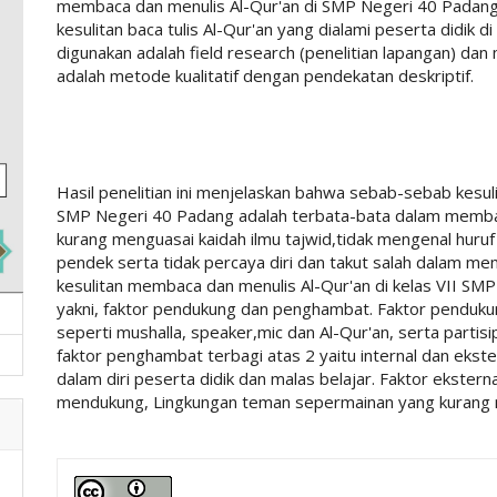
membaca dan menulis Al-Qur'an di SMP Negeri 40 Padang
kesulitan baca tulis Al-Qur'an yang dialami peserta didik 
digunakan adalah field research (penelitian lapangan) dan
adalah metode kualitatif dengan pendekatan deskriptif.
Hasil penelitian ini menjelaskan bahwa sebab-sebab kesulit
SMP Negeri 40 Padang adalah terbata-bata dalam membac
kurang menguasai kaidah ilmu tajwid,tidak mengenal huruf 
pendek serta tidak percaya diri dan takut salah dalam m
kesulitan membaca dan menulis Al-Qur'an di kelas VII SM
yakni, faktor pendukung dan penghambat. Faktor penduk
seperti mushalla, speaker,mic dan Al-Qur'an, serta parti
faktor penghambat terbagi atas 2 yaitu internal dan ekster
dalam diri peserta didik dan malas belajar. Faktor ekstern
mendukung, Lingkungan teman sepermainan yang kurang 
##plugins.themes.academic_pro.art