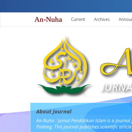
Quick
jump
to
An-Nuha
Current
Archives
Annou
page
content
Main
Navigation
Main
Content
Sidebar
About Journal
An-Nuha : Jurnal Pendidikan Islam is a journal 
Padang. This journal publishes scientific articl