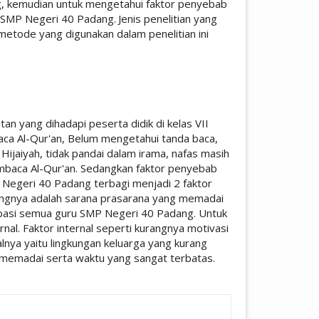
, kemudian untuk mengetahui faktor penyebab
di SMP Negeri 40 Padang.
Jenis penelitian yang
 metode yang digunakan dalam penelitian ini
an yang dihadapi peserta didik di kelas VII
a Al-Qur'an, Belum mengetahui tanda baca,
Hijaiyah, tidak pandai dalam irama, nafas masih
embaca Al-Qur'an. Sedangkan faktor penyebab
P Negeri 40 Padang terbagi menjadi 2 faktor
ungnya adalah sarana prasarana yang memadai
sipasi semua guru SMP Negeri 40 Padang. Untuk
nal. Faktor internal seperti kurangnya motivasi
alnya yaitu lingkungan keluarga yang kurang
memadai serta waktu yang sangat terbatas.
icle.details##