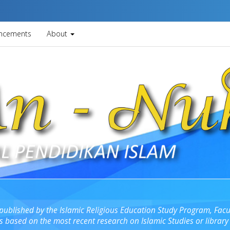
ncements
About
published by the Islamic Religious Education Study Program, Facul
es based on the most recent research on Islamic Studies or library 