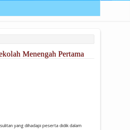
 Sekolah Menengah Pertama
ticle.main##
sulitan yang dihadapi peserta didik dalam